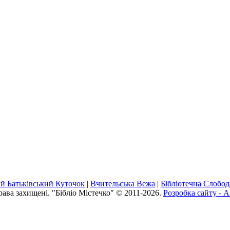
й Батьківський Куточок
|
Вчительська Вежа
|
Бібліотечна Слобод
рава захищені. "Бібліо Містечко" © 2011-2026.
Розробка сайту - A