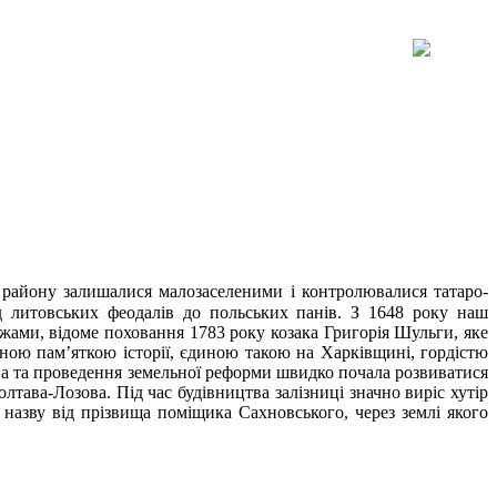
району залишалися малозаселеними і контролювалися татаро-
д литовських феодалів до польських панів. З 1648 року наш
межами, відоме поховання 1783 року козака Григорія Шульги, яке
льною пам’яткою історії, єдиною такою на Харківщині, гордістю
ава та проведення земельної реформи швидко почала розвиватися
тава-Лозова. Під час будівництва залізниці значно виріс хутір
 назву від прізвища поміщика Сахновського, через землі якого