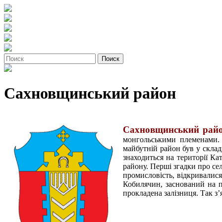
Сахновщинський район
Сахновщинський рай
монгольськими племенами. 
майбутній район був у складі
знаходиться на території Ка
району.
Перші згадки про се
промисловість, відкривалися
Кобилячин, заснований на п
прокладена залізниця. Так з