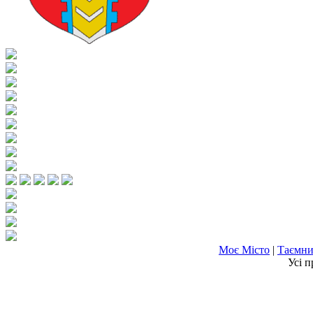
Моє Місто
|
Таємни
Усі п