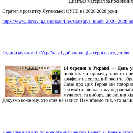
Дивіться матеріал за посилання
Стратегія розвитку Луганської ОУНБ на 2026-2028 роки:
https://www.library.lg.ua/upload/files/strategiya_lounb_2026_2028.pd
Година мужності «Українські добровольці – герої сьогодення»
14 березня в Україні — День у
повісток чи примусу просто при
комфорт на холодний окоп та збр
Саме про цих Героїв ми говорили
зрозуміти: що дає таку надзвичай
мужності та вибору, що змінив хід 
Дякуємо кожному, хто став на захист. Пам’ятаємо тих, хто зал
Навчальний візит до молодіжних центрів Бельгії зі Знаком якос