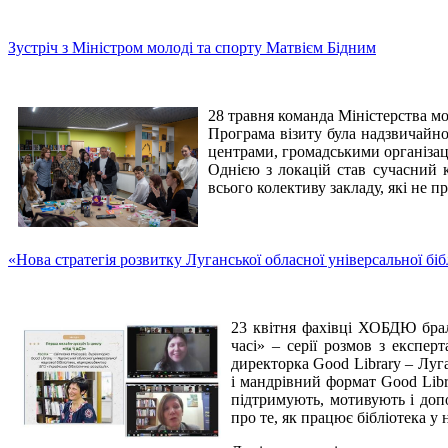
Зустріч з Міністром молоді та спорту Матвієм Бідним
28 травня команда Міністерства мо
Програма візиту була надзвичайно
центрами, громадськими організа
Однією з локацій став сучасний 
всього колективу закладу, які не п
«Нова стратегія розвитку Луганської обласної універсальної біб
23 квітня фахівці ХОБДЮ брали
часі» – серії розмов з експер
директорка Good Library – Луга
і мандрівний формат Good Libr
підтримують, мотивують і доп
про те, як працює бібліотека 