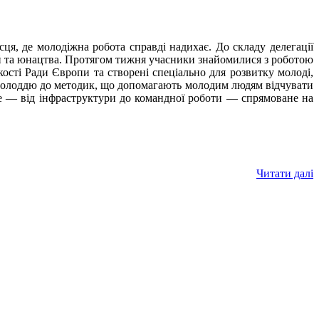
ця, де молодіжна робота справді надихає. До складу делегації
й та юнацтва.
Протягом тижня учасники знайомилися з роботою
кості Ради Європи та створені спеціально для розвитку молоді,
з молоддю до методик, що допомагають молодим людям відчувати
все — від інфраструктури до командної роботи — спрямоване на
Читати далі