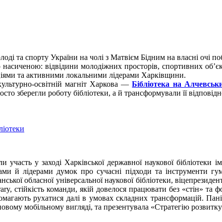
лоді та спорту України на чолі з Матвієм Бідним на власні очі п
 насиченою: відвідини молодіжних просторів, спортивних об’єк
ціями та активними локальними лідерами Харківщини.
культурно-освітній магніт Харкова —
Бібліотека на Алчевськ
росто зберегли роботу бібліотеки, а й трансформували її відповідн
ліотеки
 участь у заході Харківської державної наукової бібліотеки ім
тами й лідерами думок про сучасні підходи та інструменти гум
нської обласної універсальної наукової бібліотеки, віцепрезидент
ary, стійкість команди, якій довелося працювати без «стін» та
омагають рухатися далі в умовах складних трансформацій. Пані
у новому мобільному вигляді, та презентувала «Стратегію розвит