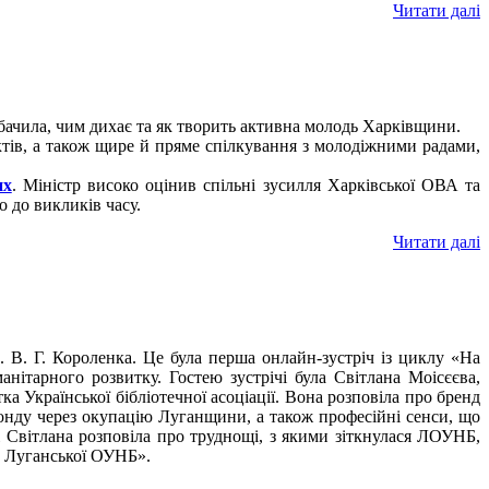
Читати далі
обачила, чим дихає та як творить активна молодь Харківщини.
тів, а також щире й пряме спілкування з молодіжними радами,
их
. Міністр високо оцінив спільні зусилля Харківської ОВА та
о до викликів часу.
Читати далі
. В. Г. Короленка. Це була перша онлайн-зустріч із циклу «На
анітарного розвитку. Гостею зустрічі була Світлана Моісєєва,
ка Української бібліотечної асоціації. Вона розповіла про бренд
 фонду через окупацію Луганщини, а також професійні сенси, що
 Світлана розповіла про труднощі, з якими зіткнулася ЛОУНБ,
ку Луганської ОУНБ».