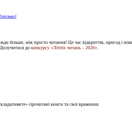
лизько!
завжди більше, ніж просто читання! Це час відкриттів, пригод і но
 Долучитися до
конкурсу «Літніх читань – 2026».
ладатимете» прочитані книги та свої враження.