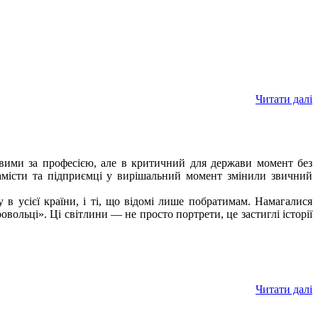
Читати далі
ковими за професією, але в критичний для держави момент без
рамісти та підприємці у вирішальний момент змінили звичний
 в усієї країни, і ті, що відомі лише побратимам. Намагалися
ольці». Ці світлини — не просто портрети, це застиглі історії
Читати далі