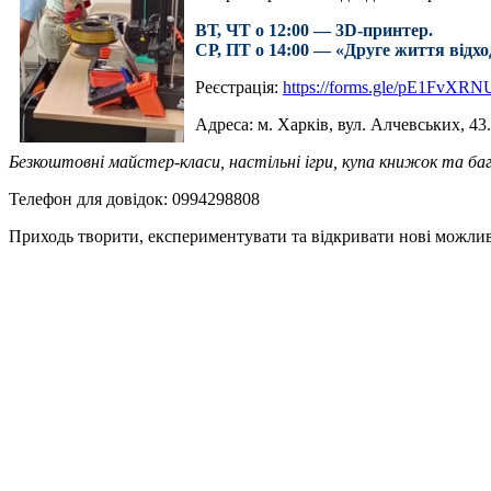
ВТ, ЧТ о 12:00 — 3D-принтер.
СР, ПТ о 14:00 — «Друге життя відхо
Реєстрація:
https://forms.gle/pE1FvXRN
Адреса: м. Харків, вул. Алчевських, 43
Безкоштовні майстер-класи, настільні ігри, купа книжок та ба
Телефон для довідок: 0994298808
Приходь творити, експериментувати та відкривати нові можлив