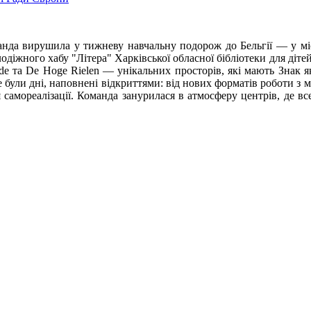
анда вирушила у тижневу навчальну подорож до Бельгії — у міс
одіжного хабу "Літера" Харківської обласної бібліотеки для діте
de та De Hoge Rielen — унікальних просторів, які мають Знак я
 були дні, наповнені відкриттями: від нових форматів роботи 
 самореалізації. Команда занурилася в атмосферу центрів, де 