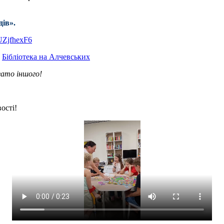
дів».
UZjfhexF6
.
Бібліотека на Алчевських
гато іншого!
ості!