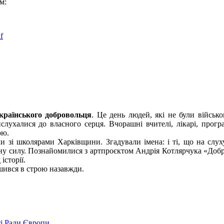
м:
f
країнського добровольця
. Це день людей, які не були війсь
слухалися до власного серця. Вчорашні вчителі, лікарі, прог
ою.
 зі школярами Харківщини. Згадували імена: і ті, що на слуху
ну силу. Познайомилися з артпроєктом Андрія Котлярчука «Добров
історії.
ишився в строю назавжди.
ті Ради Європи