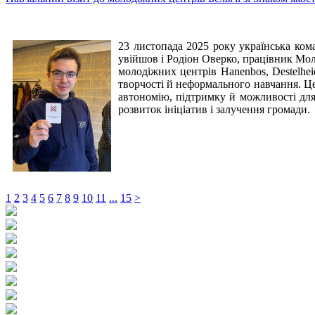
23 листопада 2025 року українська ком
увійшов і Родіон Оверко, працівник Мол
молодіжних центрів Hanenbos, Destelhei
творчості й неформального навчання.
Це
автономію, підтримку й можливості для
розвиток ініціатив і залучення громади.
1
2
3
4
5
6
7
8
9
10
11
...
15
>