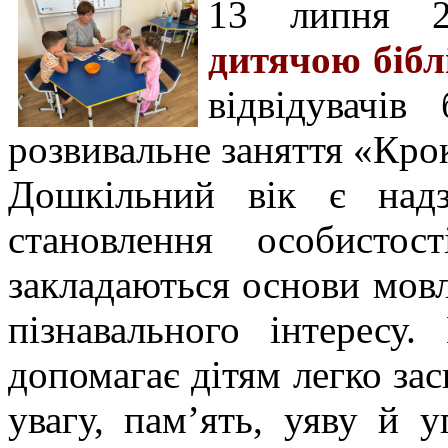
13 липня 
дитячою бібл
відвідувачів
розвивальне заняття «Кро
Дошкільний вік є над
становлення особисто
закладаються основи мовл
пізнавального інтересу
допомагає дітям легко зас
увагу, пам’ять, уяву й у