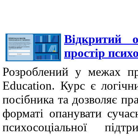
Відкритий о
простір псих
Розроблений у межах про
Education. Курс є логіч
посібника та дозволяє
пра
форматі опанувати сучас
психосоціальної підт