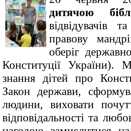
дитячою біблі
відвідувачів т
правову мандр
оберіг державн
Конституції України). 
знання дітей про Конс
Закон держави, сформув
людини, виховати почутт
відповідальності та любов
нагодою замислитися н