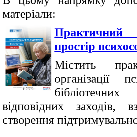
матеріали:
Практичний 
простір психос
Містить пра
організації п
бібліотечни
відповідних заходів, в
створення підтримувальн