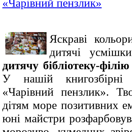
«Чарівний пензлик»
Яскраві кольор
дитячі усміш
дитячу бібліотеку-філію
У нашій книгозбірні 
«Чарівний пензлик». Тв
дітям море позитивних е
юні майстри розфарбовува
морозиво, кумедних звіря