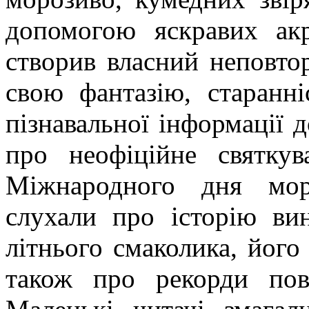
допомогою яскравих ак
створив власний неповто
свою фантазію, старанні
пізнавальної інформації д
про неофіційне святку
Міжнародного дня мор
слухали про історію ви
літнього смаколика, його
також про рекорди пов