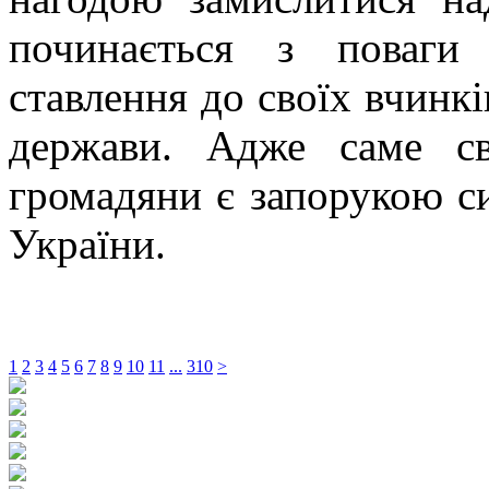
починається з поваги 
ставлення до своїх вчинкі
держави. Адже саме св
громадяни є запорукою си
України.
1
2
3
4
5
6
7
8
9
10
11
...
310
>