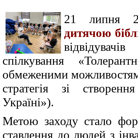
21 липня 
дитячою бібл
відвідувач
спілкування «Толеран
обмеженими можливостям
стратегія зі створенн
Україні»).
Метою заходу стало фор
ставлення до людей з інв