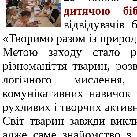
дитячою біб
відвідувачів
«Творимо разом із приро
Метою заходу стало р
різноманіття тварин, роз
логічного мислення
комунікативних навичок 
рухливих і творчих актив
Світ тварин завжди викл
адже саме знайомство з 