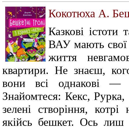
Кокотюха А. Беш
Казкові істоти 
ВАУ мають свої 
життя невгамо
квартири. Не знаєш, ког
вони всі однакові — 
Знайомтеся: Кекс, Рурка,
зелені створіння, котрі
якійсь бешкет. Ось лиш