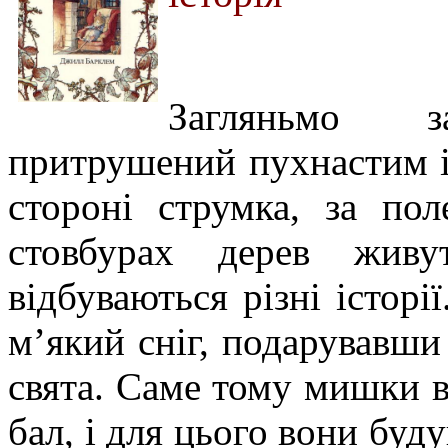
Загляньмо 
притрушений пухнастим і
стороні струмка, за пол
стовбурах дерев жив
відбуваються різні історі
м’який сніг, подарувавши
свята. Саме тому мишки 
бал, і для цього вони буд