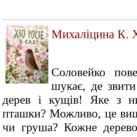
Михаліцина К. Х
Соловейко пов
шукає, де звити
дерев і кущів! Яке з 
пташки? Можливо, це виш
чи груша? Кожне дерево