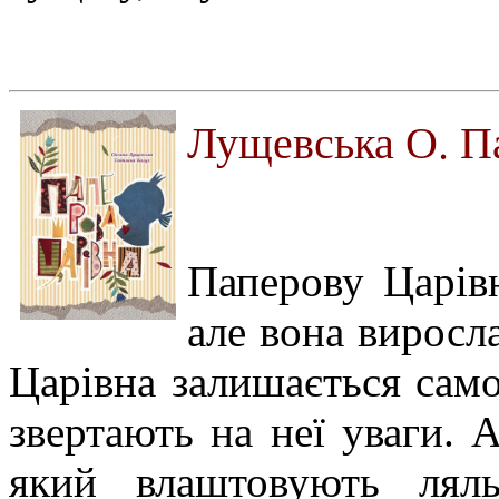
Лущевська О. П
Паперову Царівн
але вона виросла
Царівна залишається само
звертають на неї уваги. А
який влаштовують ляль