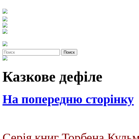
Казкове дефіле
На попередню сторінку
Серія книг Торбена Куль