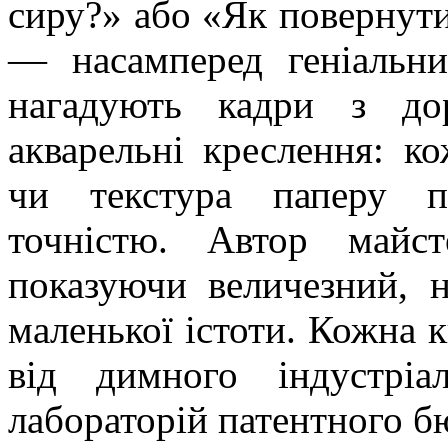
сиру?» або «Як повернути
— насамперед геніальн
нагадують кадри з до
акварельні креслення: к
чи текстура паперу п
точністю. Автор майс
показуючи величезний, 
маленької істоти. Кожна 
від димного індустрі
лабораторій патентного бю