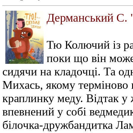
Дерманський С. "
Тю Колючий із ра
поки що він може
сидячи на кладочці. Та о
Михась, якому терміново 
краплинку меду. Відтак у 
впевнений у собі ведмеди
білочка-дружбандитка Лам