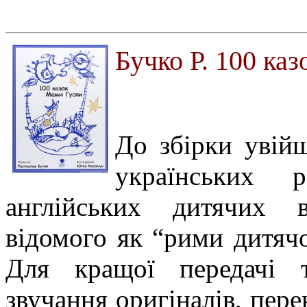
Бучко Р. 100 ка
До збірки увійш
українських 
англійських дитячих 
відомого як “рими дитячо
Для кращої передачі т
звучання оригіналів, пере