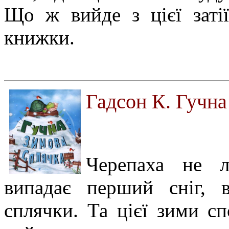
Що ж вийде з цієї затії
книжки.
Гадсон К. Гучна
Черепаха не 
випадає перший сніг, 
сплячки. Та цієї зими сп