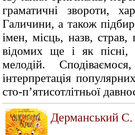
граматичні звороти, ха
Галичини, а також підбир
імен, місць, назв, страв,
відомих ще і як пісні,
мелодій. Сподіваємос
інтерпретація популярних
сто-п’ятисотлітньої давнос
Дерманський С. 