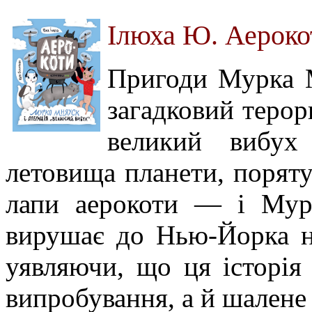
Ілюха Ю. Аероко
Пригоди Мурка 
загадковий терор
великий вибух 
летовища планети, поряту
лапи аерокоти — і Мур
вирушає до Нью-Йорка н
уявляючи, що ця історія
випробування, а й шалене 