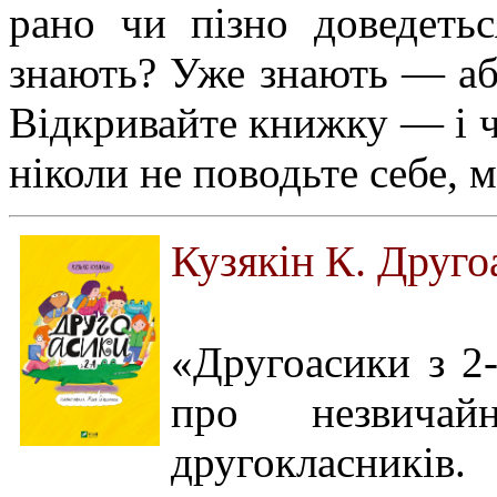
рано чи пізно доведетьс
знають? Уже знають — або
Відкривайте книжку — і чи
ніколи не поводьте себе, 
Кузякін К. Друго
«Другоасики з 2
про незвичай
другокласників.