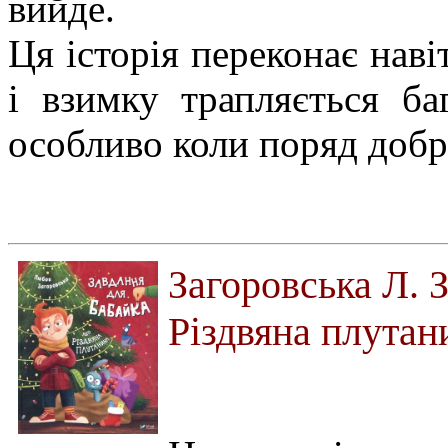
вийде.
Ця історія переконає наві
і взимку трапляється ба
особливо коли поряд добрі
Загоровська Л. 
Різдвяна плутан