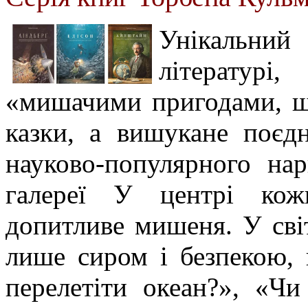
Унікальний
літератур
«мишачими пригодами, що
казки, а вишукане поєд
науково-популярного на
галереї У центрі кож
допитливе мишеня. У сві
лише сиром і безпекою, 
перелетіти океан?», «Чи