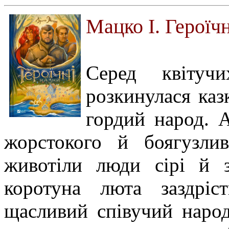
Мацко І. Героїч
Серед квітуч
розкинулася каз
гордий народ. А
жорстокого й боягузлив
животіли люди сірі й з
коротуна люта заздріс
щасливий співучий народ