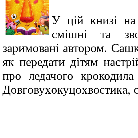
У цій книзі на
смішні та зво
заримовані автором. Саш
як передати дітям настрі
про ледачого крокодила 
Дoвгoвуxoкуцoxвocтикa, с