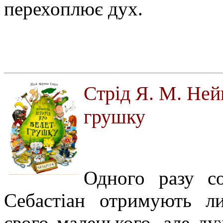
перехоплює дух.
Стрід Я. М. Ней
грушку
Одного разу с
Себастіан отримують ли
свого маленького, але д