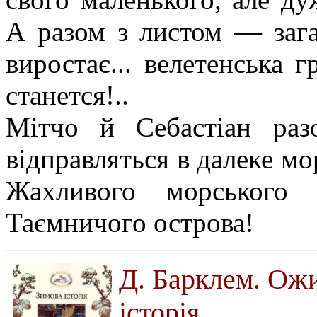
А разом з листом — загад
виростає... велетенська 
станется!..
Мітчо й Себастіан ра
відправляться в далеке мор
Жахливого морського 
Таємничого острова!
Д. Барклем. Ож
історія