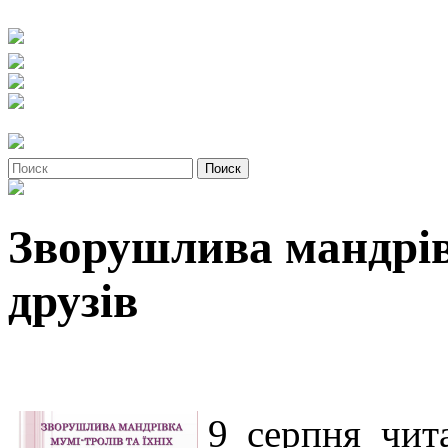
Зворушлива мандрівк
друзів
9 серпня чит