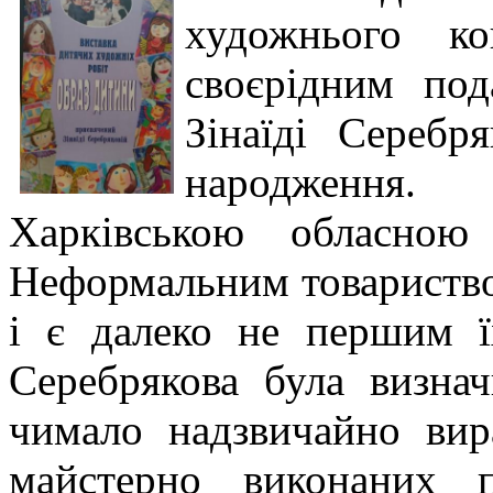
художнього к
своєрідним под
Зінаїді Серебр
народження.
Харківською обласною
Неформальним товариством
і є далеко не першим ї
Серебрякова була визна
чимало надзвичайно вир
майстерно виконаних п