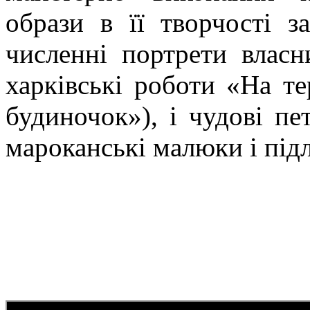
образи в її творчості з
численні портрети власн
харківські роботи «На те
будиночок»), і чудові пет
мароканські малюки і підлі