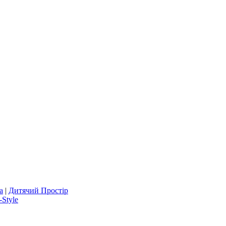
а
|
Дитячий Простір
-Style