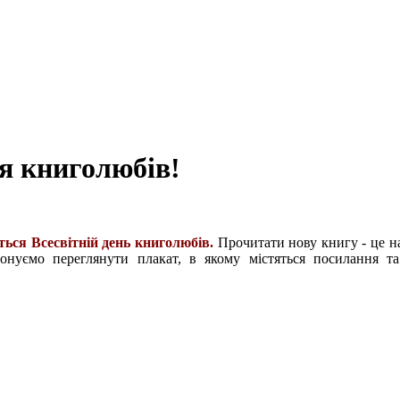
я книголюбів!
ться Всесвітній день книголюбів.
Прочитати нову книгу - це н
понуємо переглянути плакат, в якому містяться посилання т